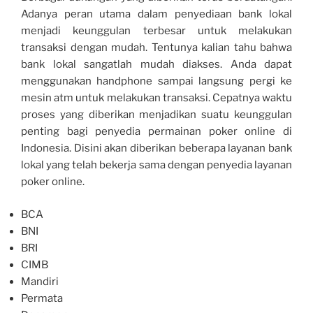
Adanya peran utama dalam penyediaan bank lokal
menjadi keunggulan terbesar untuk melakukan
transaksi dengan mudah. Tentunya kalian tahu bahwa
bank lokal sangatlah mudah diakses. Anda dapat
menggunakan handphone sampai langsung pergi ke
mesin atm untuk melakukan transaksi. Cepatnya waktu
proses yang diberikan menjadikan suatu keunggulan
penting bagi penyedia permainan poker online di
Indonesia. Disini akan diberikan beberapa layanan bank
lokal yang telah bekerja sama dengan penyedia layanan
poker online.
BCA
BNI
BRI
CIMB
Mandiri
Permata