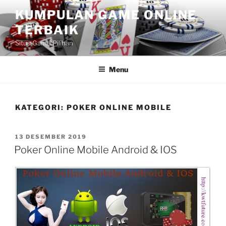
Skip
KUMPULAN GAME ONLINE
to
TERBAIK
content
Situs Game Pilihan
Menu
KATEGORI:
POKER ONLINE MOBILE
POSTED
13 DESEMBER 2019
ON
Poker Online Mobile Android & IOS