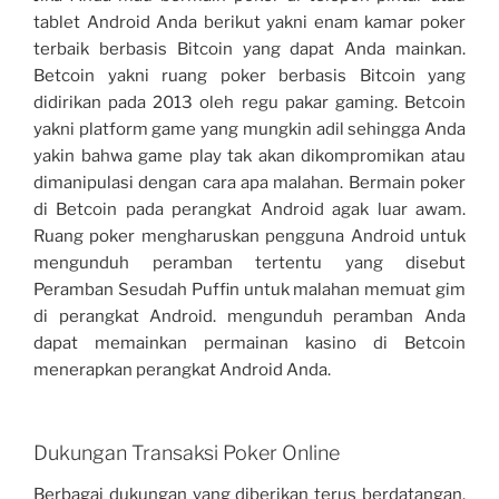
tablet Android Anda berikut yakni enam kamar poker
terbaik berbasis Bitcoin yang dapat Anda mainkan.
Betcoin yakni ruang poker berbasis Bitcoin yang
didirikan pada 2013 oleh regu pakar gaming. Betcoin
yakni platform game yang mungkin adil sehingga Anda
yakin bahwa game play tak akan dikompromikan atau
dimanipulasi dengan cara apa malahan. Bermain poker
di Betcoin pada perangkat Android agak luar awam.
Ruang poker mengharuskan pengguna Android untuk
mengunduh peramban tertentu yang disebut
Peramban Sesudah Puffin untuk malahan memuat gim
di perangkat Android. mengunduh peramban Anda
dapat memainkan permainan kasino di Betcoin
menerapkan perangkat Android Anda.
Dukungan Transaksi Poker Online
Berbagai dukungan yang diberikan terus berdatangan.