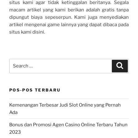
situs kami agar tidak ketinggalan beritanya. Segala
macam artikel yang kami berikan adalah gratis tanpa
dipungut biaya sepeserpun. Kami juga menyediakan
artikel mengenai game lainnya yang dapat dibaca pada
situs kami disini.
Search
Searc
for:
POS-POS TERBARU
Kemenangan Terbesar Judi Slot Online yang Pernah
Ada
Bonus dan Promosi Agen Casino Online Terbaru Tahun
2023