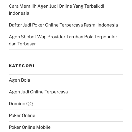
Cara Memilih Agen Judi Online Yang Terbaik di
Indonesia
Daftar Judi Poker Online Terpercaya Resmi Indonesia
Agen Sbobet Wap Provider Taruhan Bola Terpopuler
dan Terbesar
KATEGORI
Agen Bola
Agen Judi Online Terpercaya
Domino QQ
Poker Online
Poker Online Mobile