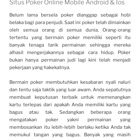
Situs Poker Online Mobile Android & Ios
Belum lama bersela poker dianggap sebagai hobi
belaka bagi para penjudi. Saat ini poker telah dimainkan
oleh semua orang di semua dunia. Orang-orang
tertentu yang bermain poker memiliki seperti itu
banyak tenaga tarik permainan sehingga mereka
alhasil mengerjakannya sebagai cara hidup. Poker
bukan hanya permainan judi lagi kini telah menjadi
pekerjaan yang hakekatnya.
Bermain poker membutuhkan kesabaran nyali naluri
dan tentu saja taktik yang luar awam. Anda sepatutnya
membuat keputusan terbaik untuk memenangkan
kartu terlepas dari apakah Anda memiliki kartu yang
bagus atau tak. Sedangkan beberapa orang
mengatakan poker yakni permainan yang
membosankan itu lebih-lebih berlaku ketika Anda tak
memukul tangan yang bagus. Banyak yang masih