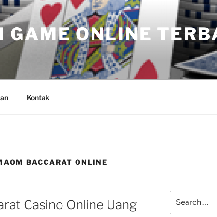
 GAME ONLINE TERB
ran
Kontak
MAOM BACCARAT ONLINE
Search
rat Casino Online Uang
for: