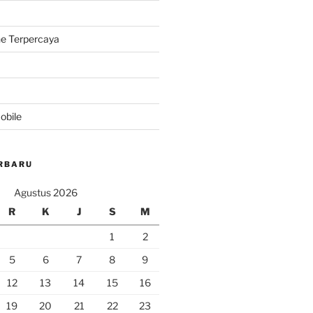
ne Terpercaya
obile
RBARU
Agustus 2026
R
K
J
S
M
1
2
5
6
7
8
9
12
13
14
15
16
19
20
21
22
23