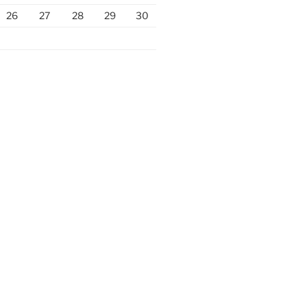
26
27
28
29
30