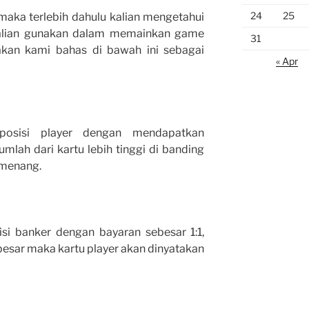
24
25
aka terlebih dahulu kalian mengetahui
 kalian gunakan dalam memainkan game
31
 akan kami bahas di bawah ini sebagai
« Apr
osisi player dengan mendapatkan
umlah dari kartu lebih tinggi di banding
 menang.
i banker dengan bayaran sebesar 1:1,
 besar maka kartu player akan dinyatakan