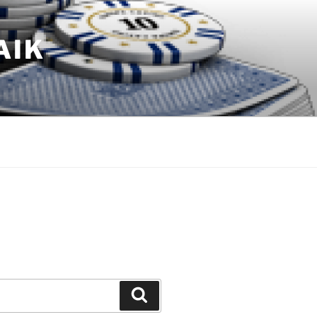
AIK
Search