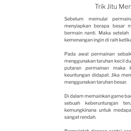
Trik Jitu M
Sebelum memulai permaina
menyiapkan berapa besar mo
bermain nanti. Maka setelah 
kemenangan ingin di raih ketik
Pada awal permainan sebai
menggunakan taruhan kecil dul
putaran permainan maka k
keuntungan didapat. Jika me
menggunakan taruhan besar.
Di dalam memainkan game bac
sebuah keberuntungan te
kemungkinana untuk medapat
sangat rendah.