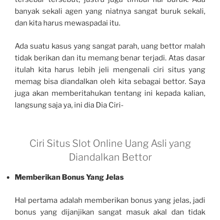
banyak sekali agen yang niatnya sangat buruk sekali,
dan kita harus mewaspadai itu.
Ada suatu kasus yang sangat parah, uang bettor malah
tidak berikan dan itu memang benar terjadi. Atas dasar
itulah kita harus lebih jeli mengenali ciri situs yang
memag bisa diandalkan oleh kita sebagai bettor. Saya
juga akan memberitahukan tentang ini kepada kalian,
langsung saja ya, ini dia Dia Ciri-
Ciri Situs Slot Online Uang Asli yang
Diandalkan Bettor
Memberikan Bonus Yang Jelas
Hal pertama adalah memberikan bonus yang jelas, jadi
bonus yang dijanjikan sangat masuk akal dan tidak