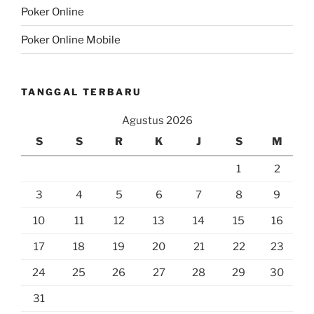
Poker Online
Poker Online Mobile
TANGGAL TERBARU
Agustus 2026
S
S
R
K
J
S
M
1
2
3
4
5
6
7
8
9
10
11
12
13
14
15
16
17
18
19
20
21
22
23
24
25
26
27
28
29
30
31