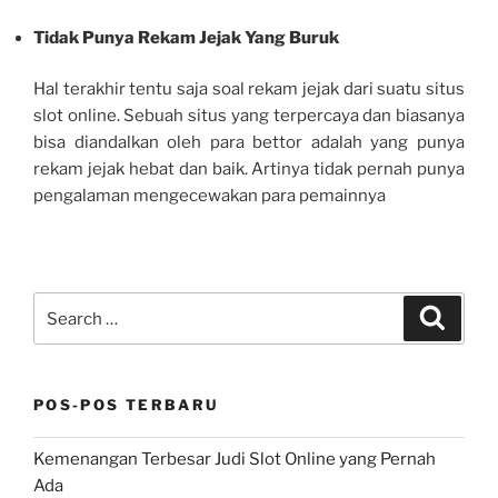
Tidak Punya Rekam Jejak Yang Buruk
Hal terakhir tentu saja soal rekam jejak dari suatu situs
slot online. Sebuah situs yang terpercaya dan biasanya
bisa diandalkan oleh para bettor adalah yang punya
rekam jejak hebat dan baik. Artinya tidak pernah punya
pengalaman mengecewakan para pemainnya
Search
Searc
for:
POS-POS TERBARU
Kemenangan Terbesar Judi Slot Online yang Pernah
Ada