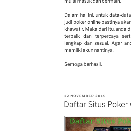
mulai masuk dan bermain.
Dalam hal ini, untuk data-dat
judi poker online pastinya aka
khawatir. Maka dari itu, anda d
terbaik dan terpercaya se
lengkap dan sesuai. Agar a
memilki akun nantinya.
Semoga berhasil.
POSTED
12 NOVEMBER 2019
ON
Daftar Situs Poker