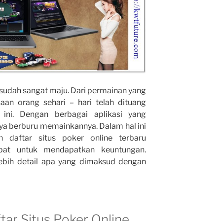
 sudah sangat maju. Dari permainan yang
aan orang sehari – hari telah dituang
ini. Dengan berbagai aplikasi yang
a berburu memainkannya. Dalam hal ini
h daftar situs poker online terbaru
pat untuk mendapatkan keuntungan.
lebih detail apa yang dimaksud dengan
ar Situs Poker Online