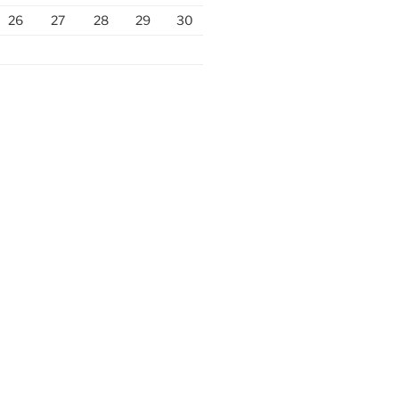
26
27
28
29
30