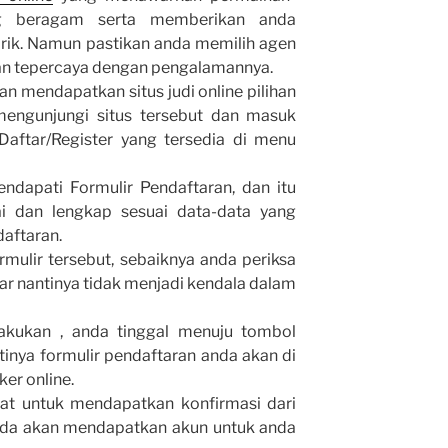
ng beragam serta memberikan anda
ik. Namun pastikan anda memilih agen
 dan tepercaya dengan pengalamannya.
n mendapatkan situs judi online pilihan
mengunjungi situs tersebut dan masuk
Daftar/Register yang tersedia di menu
ndapati Formulir Pendaftaran, dan itu
ai dan lengkap sesuai data-data yang
daftaran.
rmulir tersebut, sebaiknya anda periksa
gar nantinya tidak menjadi kendala dalam
akukan , anda tinggal menuju tombol
tinya formulir pendaftaran anda akan di
ker online.
t untuk mendapatkan konfirmasi dari
anda akan mendapatkan akun untuk anda