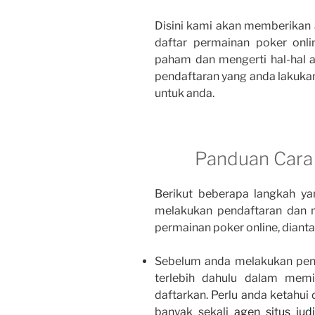
Disini kami akan memberikan 
daftar permainan poker onl
paham dan mengerti hal-hal a
pendaftaran yang anda lakukan
untuk anda.
Panduan Cara 
Berikut beberapa langkah y
melakukan pendaftaran dan 
permainan poker online, dianta
Sebelum anda melakukan pend
terlebih dahulu dalam memi
daftarkan. Perlu anda ketahui 
banyak sekali
agen situs judi