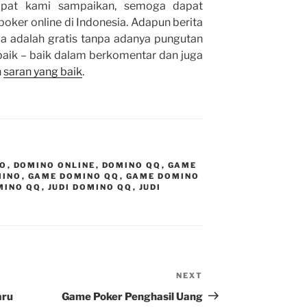
apat kami sampaikan, semoga dapat
oker online di Indonesia. Adapun berita
ca adalah gratis tanpa adanya pungutan
baik – baik dalam berkomentar dan juga
n
saran yang baik
.
NO
,
DOMINO ONLINE
,
DOMINO QQ
,
GAME
MINO
,
GAME DOMINO QQ
,
GAME DOMINO
MINO QQ
,
JUDI DOMINO QQ
,
JUDI
NEXT
Next
Post
aru
Game Poker Penghasil Uang