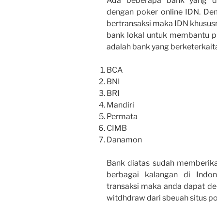
Ada beberapa bank yang di
dengan poker online IDN. De
bertransaksi maka IDN khusu
bank lokal untuk membantu pr
adalah bank yang berketerkait
BCA
BNI
BRI
Mandiri
Permata
CIMB
Danamon
Bank diatas sudah memberikan
berbagai kalangan di Indo
transaksi maka anda dapat d
witdhdraw dari sbeuah situs po