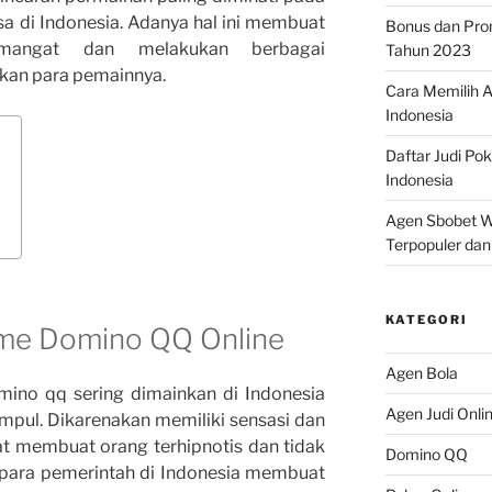
a di Indonesia. Adanya hal ini membuat
Bonus dan Prom
emangat dan melakukan berbagai
Tahun 2023
an para pemainnya.
Cara Memilih A
Indonesia
Daftar Judi Po
Indonesia
Agen Sbobet W
Terpopuler dan
KATEGORI
me Domino QQ Online
Agen Bola
ino qq sering dimainkan di Indonesia
Agen Judi Onli
mpul. Dikarenakan memiliki sensasi dan
at membuat orang terhipnotis dan tidak
Domino QQ
 para pemerintah di Indonesia membuat