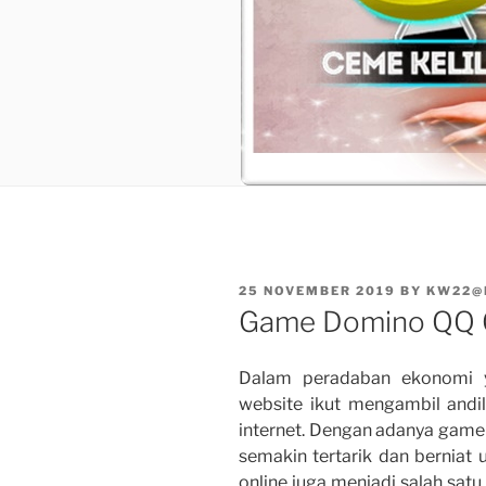
POSTED
25 NOVEMBER 2019
BY
KW22@
ON
Game Domino QQ 
Dalam peradaban ekonomi y
website ikut mengambil andi
internet. Dengan adanya game
semakin tertarik dan bernia
online juga menjadi salah satu